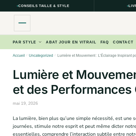
CONSEILS TAILLE & STYLE
LIVRAISON
Skip
Skip
PAR STYLE
ABAT JOUR EN VITRAIL
FAQ
CONTACT
to
to
navigation
content
Accueil
/
Uncategorized
/
Lumière et Mouvement : L’Éclairage Inspirant p
Lumière et Mouvement 
et des Performances
mai 19, 2026
La lumière, bien plus qu’une simple nécessité, est une s
journées, stimule notre esprit et peut même dicter notr
essentielles, comprendre l’interaction subtile entre n