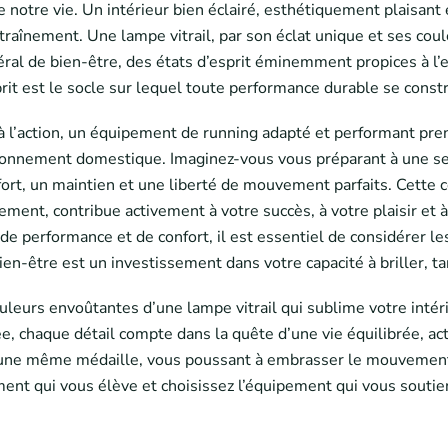
 notre vie. Un intérieur bien éclairé, esthétiquement plaisant e
entraînement. Une lampe vitrail, par son éclat unique et ses co
général de bien-être, des états d’esprit éminemment propices à 
it est le socle sur lequel toute performance durable se constr
 à l’action, un équipement de running adapté et performant prend
nvironnement domestique. Imaginez-vous vous préparant à une s
onfort, un maintien et une liberté de mouvement parfaits. Cett
ement, contribue activement à votre succès, à votre plaisir e
de performance et de confort, il est essentiel de considérer l
en-être est un investissement dans votre capacité à briller, tant
couleurs envoûtantes d’une lampe vitrail qui sublime votre inté
, chaque détail compte dans la quête d’une vie équilibrée, acti
une même médaille, vous poussant à embrasser le mouvement, à
ent qui vous élève et choisissez l’équipement qui vous soutie