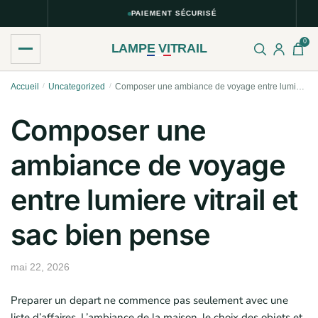
PAIEMENT SÉCURISÉ
0
LAMPE VITRAIL
Skip
Skip
Accueil
/
Uncategorized
/
Composer une ambiance de voyage entre lumiere vitrail et sac bien pense
to
to
navigation
content
Composer une
ambiance de voyage
entre lumiere vitrail et
sac bien pense
mai 22, 2026
Preparer un depart ne commence pas seulement avec une
liste d’affaires. L’ambiance de la maison, le choix des objets et